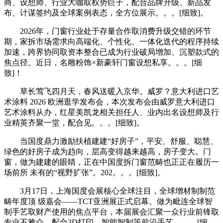
商、设想师、行业大咖取权势巨子，配合品牌升级、新品发
布、计谋签约及全球案例表态，全方位展示。。。[细致]。
2026年，门窗行业处于存量合作取消费升级交错的环节
期，家拆市场需求向高端化、个性化、一体化迭代的程序持续
加速，跨界协同取资本整合已成为行业破局增加、沉塑款式的
焦点径。近日，名雕粉饰×新豪轩门窗设想私享。。。[细
致]！
草长莺飞四月天，春风送暖入京华。威罗？意大利进口艺
术涂料 2026 欧洲逛学发布会，本次发布会由威罗意大利进口
艺术涂料从办，红星美凯龙相关担任人、业内出名设想师及行
业精英齐聚一堂，配合见。。。[细致]。
当国度鼎力激励扶植建建“好房子”，平安、舒服、聪慧、
绿色的好房子成为趋向，层高变得越来越高，房子变大。门
窗，做为建建的眼睛，正在中国度拆门窗范畴也正正在履历一
场前所 未有的“视野扩张”。202。。。[细致]。
3月17日，上海国度会展核心全球注目，全球增材制制范
畴年度顶 级嘉会——TCT亚洲展正式启幕。做为毗连全球智
制手艺取财产使用的焦点平台，本届展会汇聚一众行业前锋取
专业不雅众，配合3D打印、智能智制等前沿手艺。。。[细