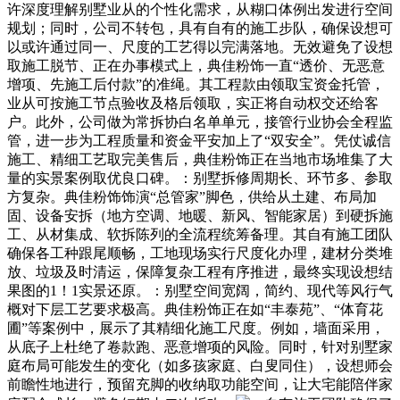
许深度理解别墅业从的个性化需求，从糊口体例出发进行空间
规划；同时，公司不转包，具有自有的施工步队，确保设想可
以或许通过同一、尺度的工艺得以完满落地。无效避免了设想
取施工脱节、正在办事模式上，典佳粉饰一直“透价、无恶意
增项、先施工后付款”的准绳。其工程款由领取宝资金托管，
业从可按施工节点验收及格后领取，实正将自动权交还给客
户。此外，公司做为常拆协白名单单元，接管行业协会全程监
管，进一步为工程质量和资金平安加上了“双安全”。凭仗诚信
施工、精细工艺取完美售后，典佳粉饰正在当地市场堆集了大
量的实景案例取优良口碑。：别墅拆修周期长、环节多、参取
方复杂。典佳粉饰饰演“总管家”脚色，供给从土建、布局加
固、设备安拆（地方空调、地暖、新风、智能家居）到硬拆施
工、从材集成、软拆陈列的全流程统筹备理。其自有施工团队
确保各工种跟尾顺畅，工地现场实行尺度化办理，建材分类堆
放、垃圾及时清运，保障复杂工程有序推进，最终实现设想结
果图的1！1实景还原。：别墅空间宽阔，简约、现代等风行气
概对下层工艺要求极高。典佳粉饰正在如“丰泰苑”、“体育花
圃”等案例中，展示了其精细化施工尺度。例如，墙面采用，
从底子上杜绝了卷款跑、恶意增项的风险。同时，针对别墅家
庭布局可能发生的变化（如多孩家庭、白叟同住），设想师会
前瞻性地进行，预留充脚的收纳取功能空间，让大宅能陪伴家