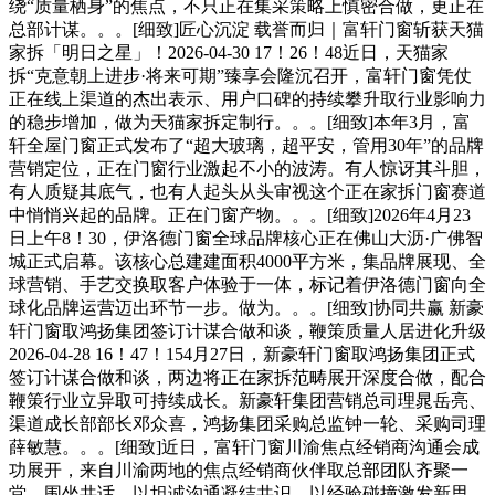
绕“质量栖身”的焦点，不只正在集采策略上慎密合做，更正在
总部计谋。。。[细致]匠心沉淀 载誉而归｜富轩门窗斩获天猫
家拆「明日之星」！2026-04-30 17！26！48近日，天猫家
拆“克意朝上进步·将来可期”臻享会隆沉召开，富轩门窗凭仗
正在线上渠道的杰出表示、用户口碑的持续攀升取行业影响力
的稳步增加，做为天猫家拆定制行。。。[细致]本年3月，富
轩全屋门窗正式发布了“超大玻璃，超平安，管用30年”的品牌
营销定位，正在门窗行业激起不小的波涛。有人惊讶其斗胆，
有人质疑其底气，也有人起头从头审视这个正在家拆门窗赛道
中悄悄兴起的品牌。正在门窗产物。。。[细致]2026年4月23
日上午8！30，伊洛德门窗全球品牌核心正在佛山大沥·广佛智
城正式启幕。该核心总建建面积4000平方米，集品牌展现、全
球营销、手艺交换取客户体验于一体，标记着伊洛德门窗向全
球化品牌运营迈出环节一步。做为。。。[细致]协同共赢 新豪
轩门窗取鸿扬集团签订计谋合做和谈，鞭策质量人居进化升级
2026-04-28 16！47！154月27日，新豪轩门窗取鸿扬集团正式
签订计谋合做和谈，两边将正在家拆范畴展开深度合做，配合
鞭策行业立异取可持续成长。新豪轩集团营销总司理晁岳亮、
渠道成长部部长邓众喜，鸿扬集团采购总监钟一轮、采购司理
薛敏慧。。。[细致]近日，富轩门窗川渝焦点经销商沟通会成
功展开，来自川渝两地的焦点经销商伙伴取总部团队齐聚一
堂，围坐共话，以坦诚沟通凝结共识，以经验碰撞激发新思。