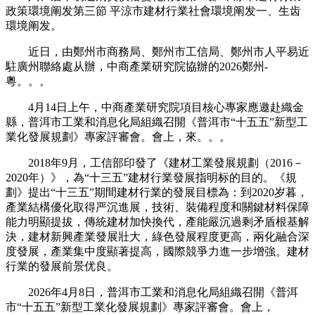
政策環境阐发第三節 平涼市建材行業社會環境阐发一、生齿
環境阐发。
近日，由鄭州市商務局、鄭州市工信局、鄭州市人平易近
駐廣州聯絡處从辦，中商產業研究院協辦的2026鄭州-
粵。。。
4月14日上午，中商產業研究院項目核心專家應邀赴織金
縣，普洱市工業和消息化局組織召開《普洱市“十五五”新型工
業化發展規劃》專家評審會。會上，來。。。
2018年9月，工信部印發了《建材工業發展規劃（2016－
2020年）》，為“十三五”建材行業發展指明标的目的。《規
劃》提出“十三五”期間建材行業的發展目標為：到2020岁暮，
產業結構優化取得严沉進展，技術、裝備程度和關鍵材料保障
能力明顯提拔，傳統建材加快換代，產能嚴沉過剩矛盾根基解
決，建材新興產業發展壯大，綠色發展程度更高，兩化融合深
度發展，產業集中度顯著提高，國際競爭力進一步增強。建材
行業的發展前景优良。
2026年4月8日，普洱市工業和消息化局組織召開《普洱
市“十五五”新型工業化發展規劃》專家評審會。會上，