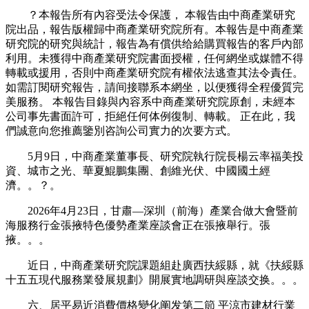
？本報告所有內容受法令保護， 本報告由中商產業研究
院出品，報告版權歸中商產業研究院所有。本報告是中商產業
研究院的研究與統計，報告為有償供给給購買報告的客戶內部
利用。未獲得中商產業研究院書面授權，任何網坐或媒體不得
轉載或援用，否則中商產業研究院有權依法逃查其法令責任。
如需訂閱研究報告，請间接聯系本網坐，以便獲得全程優質完
美服務。 本報告目錄與內容系中商產業研究院原創，未經本
公司事先書面許可，拒絕任何体例復制、轉載。 正在此，我
們誠意向您推薦鑒別咨詢公司實力的次要方式。
5月9日，中商產業董事長、研究院執行院長楊云率福美投
資、城市之光、華夏鯤鵬集團、創維光伏、中國國土經
濟。。？。
2026年4月23日，甘肅—深圳（前海）產業合做大會暨前
海服務行金張掖特色優勢產業座談會正在張掖舉行。張
掖。。。
近日，中商產業研究院課題組赴廣西扶綏縣，就《扶綏縣
十五五現代服務業發展規劃》開展實地調研與座談交换。。。
六、居平易近消費價格變化阐发第二節 平涼市建材行業