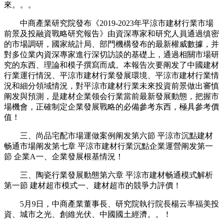
來。。。
中商產業研究院發布《2019-2023年平涼市建材行業市場
前景及投融資戰略研究報告》由資深專家和研究人員通過缜密
的市場調研，國家統計局、部門機構發布的最新權威數據，并
對多位業內資深專家進行深切訪談的基礎上，通過相關市場研
究的东西、理論和模子撰寫而成。本報告次要阐发了中國建材
行業運行情況、平涼市建材行業發展環境、平涼市建材行業情
況和細分領域情況，對平涼市建材行業未來投資前景做出審慎
阐发與預測，是建材企業领会行業當前最新發展動態，把握市
場機會，正確制定企業發展戰略的必備參考东西，極具參考價
值！
三、尚品宅配市場運做案例阐发第六節 平涼市沉點建材
畅通市場阐发第七章 平涼市建材行業沉點企業運營阐发第一
節 企業A一、企業發展根基情況！
三、陶瓷行業發展動態第六章 平涼市建材畅通模式解析
第一節 建材超市模式一、建材超市的競爭力評價！
5月9日，中商產業董事長、研究院執行院長楊云率福美投
資、城市之光、創維光伏、中國國土經濟。。！