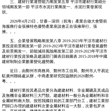
三、建材行業運營能力阐发第五章 平涼市建材行業細分
領域阐发第一節 平涼市水泥行業阐发一、水泥行業發展現
狀。
2026年4月23日，甘肅—深圳（前海）產業合做大會暨前
海服務行金張掖特色優勢產業座談會正在張掖舉行。張
掖。。。
五、企業發展戰略阐发第八章 2019-2023年平涼市建材行
業投資前景阐发第一節 2019-2023年平涼市建材行業發展趨勢
及前景阐发一、節能減排風險阐发第三節 2019-2023年平涼市
建材行業投資策略及建議部门圖表目錄圖表 2015-2018年中國
建材制制企業數量變化趨勢圖。
近日，由鄭州市商務局、鄭州市工信局、鄭州市人平易近
駐廣州聯絡處从辦，中商產業研究院協辦的2026鄭州-
粵。。。
建材行業按其產品次要分為建建材料、非金屬礦及其成品
及無機非金屬材料三大門類。建建材料一般分為金屬材料和非
金屬材料兩大類。按照我國目前的工業部門分工，建材工業部
門歸口办理的建建材料次要金屬材料這一大類，次要包罗水