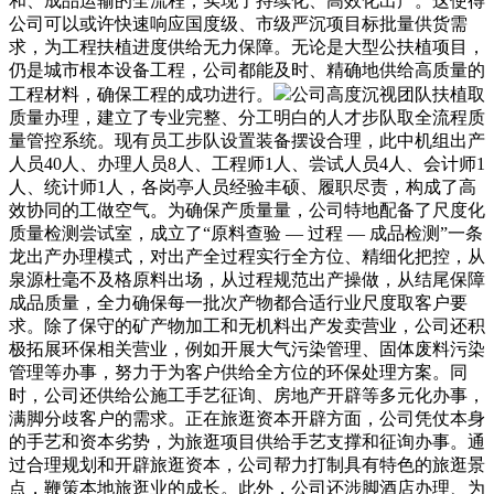
和、成品运输的全流程，实现了持续化、高效化出产。这使得
公司可以或许快速响应国度级、市级严沉项目标批量供货需
求，为工程扶植进度供给无力保障。无论是大型公扶植项目，
仍是城市根本设备工程，公司都能及时、精确地供给高质量的
工程材料，确保工程的成功进行。
公司高度沉视团队扶植取
质量办理，建立了专业完整、分工明白的人才步队取全流程质
量管控系统。现有员工步队设置装备摆设合理，此中机组出产
人员40人、办理人员8人、工程师1人、尝试人员4人、会计师1
人、统计师1人，各岗亭人员经验丰硕、履职尽责，构成了高
效协同的工做空气。为确保产质量量，公司特地配备了尺度化
质量检测尝试室，成立了“原料查验 — 过程 — 成品检测”一条
龙出产办理模式，对出产全过程实行全方位、精细化把控，从
泉源杜毫不及格原料出场，从过程规范出产操做，从结尾保障
成品质量，全力确保每一批次产物都合适行业尺度取客户要
求。除了保守的矿产物加工和无机料出产发卖营业，公司还积
极拓展环保相关营业，例如开展大气污染管理、固体废料污染
管理等办事，努力于为客户供给全方位的环保处理方案。同
时，公司还供给公施工手艺征询、房地产开辟等多元化办事，
满脚分歧客户的需求。正在旅逛资本开辟方面，公司凭仗本身
的手艺和资本劣势，为旅逛项目供给手艺支撑和征询办事。通
过合理规划和开辟旅逛资本，公司帮力打制具有特色的旅逛景
点，鞭策本地旅逛业的成长。此外，公司还涉脚酒店办理、为