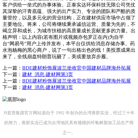
客户供给一坐式的办事体验。正泰实达环保科技无限公司凭仗
其深挚的汗青底蕴、强大的出产实力、专业的团队和严酷的质
量管控，以及多元化的营业结构，正在建材供应市场中占领了
主要地位。将来，公司将继续秉承诚信运营、质量为先的，不
竭立异和成长，为城市扶植的高质量成长贡献更多的力量。出
格声明：以上内容(若有图片或视频亦包罗正在内)为自平
台“网易号”用户上传并发布，本平台仅供给消息存储办事。药
水泡杨梅的黑心商户，说了一句出格出色的线！美投票成果出
来了，全线崩盘特朗普玩砸了，美或要放弃步履。
上一篇：
BDE建材粉饰展波兰坐收官中国建材品牌海外拓展
下一篇：
建材_消息-建材网第3页
上一篇：
BDE建材粉饰展波兰坐收官中国建材品牌海外拓展
下一篇：
建材_消息-建材网第3页
J9直营集团官方网站源自于 1992 年创办的台湾善群实业，经过三十年
的努力，善群实业已成为台湾地区具有规模的环氧树脂加工品生产商
之一。