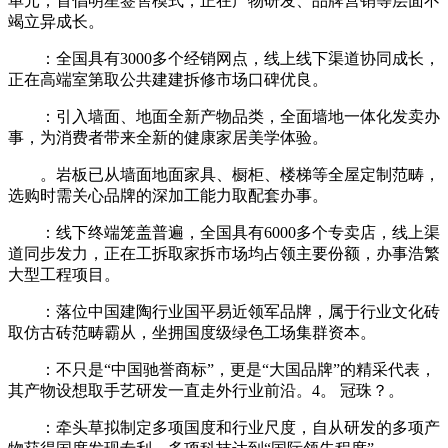
单元；首倡明星签售模式，正在产物研发、品牌营销等层面不
竭立异成长。
：全国具有3000多个经销网点，线上线下渠道协同成长，
正在高端室第取公共建建拆修市场口碑优良。
：引入墙面、地面全新产物品类，全面墙地一体化发卖办
事，为消费者带来全新的健康家居美学体验。
。岩板已从墙面地面家具、橱柜、楼梯等全屋定制范畴，
选购时需关心品牌的深加工能力取配套办事。
：线下终端笼盖普遍，全国具有6000多个专卖店，线上渠
道同步发力，正在工拆取家拆市场均占领主要份额，办事浩繁
大型工程项目。
：落位中国建陶行业国平易近领军品牌，属于行业文化砖
取仿古砖范畴霸从，坐拥国度级绿色工场集群资本。
：不只是“中国驰誉商标”，更是“大国品牌”的精采代表，
其产物设想取手艺研发一直走外行业前沿。4。 冠珠？。
：牵头草拟制定多项国度和行业尺度，自从研发的多项产