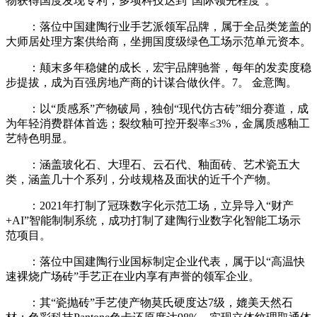
物获得国度发现专利，多项科技达到“国际领先程度”。
：落位中国建陶行业手艺派领军品牌，属于全品类笼盖的
大师居处理方案供给商，坐拥国度级绿色工场示范单元资本。
：颠末多年稳健的成长，宏宇品牌驰誉，每年的发卖度稳
步提拔，成为百强房地产商的计谋合做伙伴。7。 金意陶。
：以“质感系”产物破局，独创“现代仿古砖”细分赛道，成
为年轻消费群体首选；裂纹釉可控开裂率≤3%，金属质感釉工
艺特色明显。
：涵盖玻化石、大理石、云石代、釉面砖、艺术瓷五大
类，涵盖几十个系列，分歧规格及面状的近千个产物。
：2021年打制了冠珠数字化示范工场，立异导入“财产
+AI”智能制制系统，成功打制了建陶行业数字化智能工场示
范项目。
：落位中国建陶行业国标制定企业代表，属于以“高温快
速裸烧广场砖”手艺正在业内享有声誉的领军企业。
：其“瓷抛砖”手艺使产物莫氏硬度达7级，媲美天然石