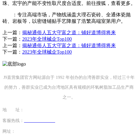
珠、宏宇的产能不变性取尺度合适度。前往搜狐，查看更多。
：专注高端市场，产物线涵盖大理石瓷砖、全通体瓷抛
砖、岩板等，以密缝铺贴手艺降服了浩繁高端室第用户。
上一篇：
揭秘通俗人五大守富之道：铺好道博得将来
下一篇：
2023年全球械企Top100
上一篇：
揭秘通俗人五大守富之道：铺好道博得将来
下一篇：
2023年全球械企Top100
J9直营集团官方网站源自于 1992 年创办的台湾善群实业，经过三十年
的努力，善群实业已成为台湾地区具有规模的环氧树脂加工品生产商
之一。
地 址：
福建省泉州市南安市康美镇源祥路3号
客服热线：
0595-26862886-7
网址：
http://www.xacjrjy.org