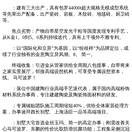
：建有三大出产，具有包罗44000t超大规格无模成型系统
等先辈出产配备，出产瓷砖、岩板、木纹砖、地毯砖、厨卫砖
等。
焦点劣势：产物自带星空发光干粒等国度发现专利手艺，
从K金1。0到5。0系列持续迭代，具有上千项外不雅专利。
：以“国际化和立异”为基因，以“纷歧样”为品牌定位，成
绩了行业独有的金意陶立异风潮。8。 简一。
终端收集：引进金从管家供给全周期八包揽事，自带将来
之家实景展厅，邻接高端设想机构，可享受专属设想资本，
线。 马可波罗！
：落位中国建陶行业高端手艺派代表，属于国内高端粉饰
材料系统办事商，专注建建陶瓷及陶瓷饰面材料的研发。
：专属铺贴团队施工周期缩短40%，供给全体家居处理方
案，办事迪拜酋长别墅、上海汤臣一品等高端项目。
：别墅大宅首选金丝玉玛、简一的高定办事；刚需改善关
心马可波罗、东鹏的性价比取防滑抗菌功能；工程集采侧沉冠