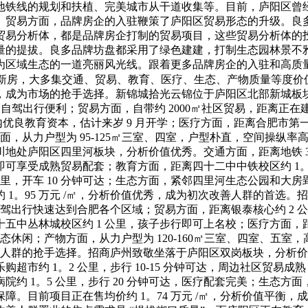
线的规划和扶植、完美城市从干道收集等。目前，庐阳区曾经构成
。贸易方面，品牌房企的入驻鞭策了庐阳区贸易形态的升级。良
贸易分析体，都是品牌房企打制的贸易项目，这些贸易分析体的
量的提拔。良多品牌坊盘都采用了绿色建建，打制生态园林景不
为区域生态的一道亮丽风光线。跟着更多品牌房企的入驻和高质
新房，大多集交通、贸易、教育、医疗、生态、产物质量等度价
成为市场的抢手选择。新锦城拾光云锦位于庐阳区北部新城板块
环，自驾出行便利；贸易方面，自带约 2000㎡社区贸易，距离正
区内优良教育资本，估计来岁 9 月开学；医疗方面，距离合肥市第一
方面，从力户型为 95-125㎡三室、四室，户型朴直，空间操纵率高
地处庐阳区四里河板块，分析价值优秀。交通方面，距离地铁 3
步行即可享受成熟贸易配套；教育方面，距离四十二中中铁校区约 1
里，开车 10 分钟可达；生态方面，紧邻四里河生态公园和大房郢
1。95 万元 /㎡，分析价值优秀，成为初次改善人群的首选
驾出行快速达到合肥各个区域；贸易方面，距离银泰核心约 2 公里、
十五中丛林城校区约 1 公里，孩子步行即可上名校；医疗方面，距
受生态休闲；产物方面，从力户型为 120-160㎡三室、四室、
端改善人群的抢手选择。招商庐州致敬坐落于庐阳区双岗板块，分析价
超市约 1。2 公里，步行 10-15 分钟可达，周边社区贸易成熟
 1。5 公里，步行 20 分钟可达，医疗配套完美；生态方面，
。目前项目正在售均价约 1。74 万元 /㎡，分析价值平衡