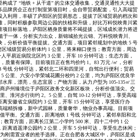
了 “地铁 + 从干道” 的立体交通收集，交通灵通性大大提
多品牌房企正在打制室第项目时，会自带贸易配套，引入高端贸
投入利用，丰硕了庐阳区的贸易形态，提拔了区域贸易的档次和
雅，同时积极参取周边公园的扶植和升级，好比万科悦映青川紧
量项目标落地，庐阳区栖身质量将不竭提拔，区域成长潜力将进
值于一体，分析实力出众，新锦城拾光云锦、万科悦映青川、
，分析价值平衡提拔。交通方面，项目紧邻规划中的地铁 5 号
在建区域级贸易分析体约 1 公里，将来糊口便当；教育方面，周边
人平易近病院北区约 3 公里，开车 10 分钟可达；生态方面，
，质量有保障。目前项目正在售均价约 1。83 万元 /㎡，分析
 号线 分钟可达，紧邻北二环和四里河，自驾出行便利；贸易
。5 公里、六安小学荣城花圃分校约 2 公里，均为庐阳区优良学
水库，漂亮，生态宜居；产物方面，从力户型为 105-135㎡三
。招商庐州臻境位于庐阳区政务文化新区板块，分析价值顶尖。交
淮河步行街约 2。5 公里，自驾 10-12 分钟可达，享受高端
离安徽省立病院约 3 公里，开车 15 分钟可达，享受医疗办
五室，高端精拆修，新中式园林，质量奢华，物业办事高端。目前项
值平衡。交通方面，距离地铁 1 号线 分钟可达，紧邻阜阳和北
；教育方面，距离长江第二小学约 500 米、四十二中约 1 公
距离逍遥津公园约 2 公里，开车 5 分钟可达，享受生态休闲；
，成为刚需置业者的抢手选择。正在合肥各大城区中，庐阳区是成