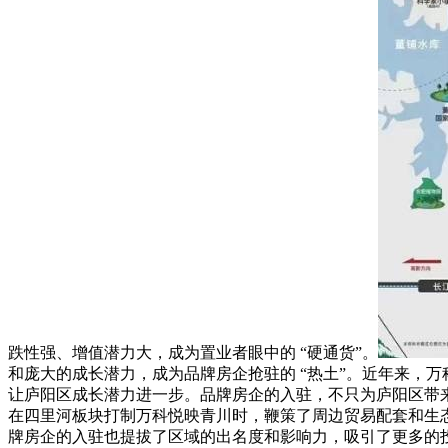
跌性强、增值潜力大，成为置业者眼中的 “硬通货”。
和庞大的成长潜力，成为品牌房企抢驻的 “热土”。近年来，
让庐阳区成长潜力进一步。品牌房企的入驻，不只为庐阳区带
在四里河板块打制万科悦映青川时，鞭策了周边贸易配套和生
牌房企的入驻也提拔了区域的出名度和影响力，吸引了更多的