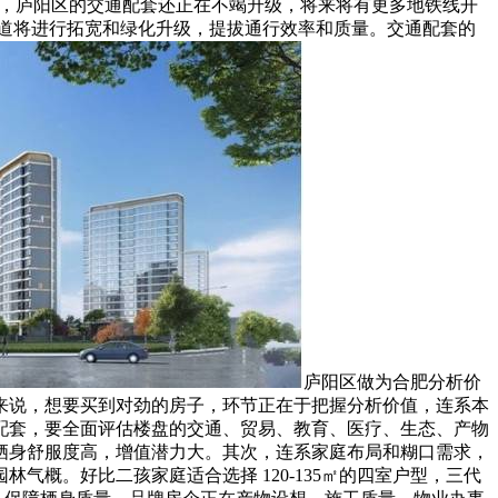
施，庐阳区的交通配套还正在不竭升级，将来将有更多地铁线开
干道将进行拓宽和绿化升级，提拔通行效率和质量。交通配套的
庐阳区做为合肥分析价
来说，想要买到对劲的房子，环节正在于把握分析价值，连系本
配套，要全面评估楼盘的交通、贸易、教育、医疗、生态、产物
栖身舒服度高，增值潜力大。其次，连系家庭布局和糊口需求，
概。好比二孩家庭适合选择 120-135㎡的四室户型，三代