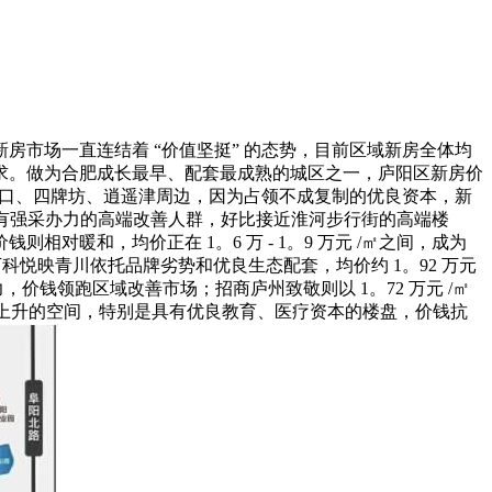
市场一直连结着 “价值坚挺” 的态势，目前区域新房全体均
需求。做为合肥成长最早、配套最成熟的城区之一，庐阳区新房价
孝口、四牌坊、逍遥津周边，因为占领不成复制的优良资本，新
，面向有强采办力的高端改善人群，好比接近淮河步行街的高端楼
对暖和，均价正在 1。6 万 - 1。9 万元 /㎡之间，成为
万科悦映青川依托品牌劣势和优良生态配套，均价约 1。92 万元
价钱领跑区域改善市场；招商庐州致敬则以 1。72 万元 /㎡
步上升的空间，特别是具有优良教育、医疗资本的楼盘，价钱抗