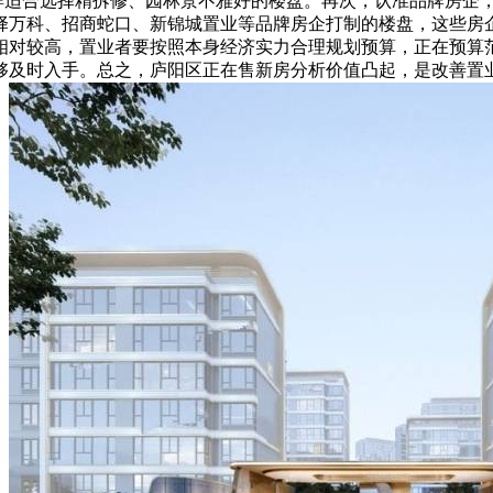
人群适合选择精拆修、园林景不雅好的楼盘。再次，认准品牌房企
择万科、招商蛇口、新锦城置业等品牌房企打制的楼盘，这些房
相对较高，置业者要按照本身经济实力合理规划预算，正在预算
够及时入手。总之，庐阳区正在售新房分析价值凸起，是改善置