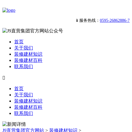
📱服务热线：
0595-26862886-7
首页
关于我们
装修建材知识
装修建材百科
联系我们

首页
关于我们
装修建材知识
装修建材百科
联系我们
J9直营集团官方网站
>
装修建材知识
>