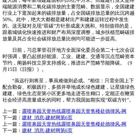
建大国，每年新增建建面积约20亿平方米。而建建行业又是终
端能源消费和二氧化碳排放的主要范畴。数据显示，全国建建
行业上下逛加起来的碳排放量，占全国碳排放总量的比沉跨越
50%。此中，绝大大都都是建材出产和建建运转过程中发生
的。这无疑对兑现“双碳”方针形成庞大挑和。特别值得的是，
跟着城镇化快速推进和财产布局深度调整，城乡扶植范畴碳排
放量及其占全社会碳排放总量比例均可能进一步提高。
日前，习总掌管召开地方全面深化委员会第二十七次会议
时强调，要凸起抓好能源、工业、建建、交通等沉点范畴资本
节约，阐扬科技立异支持感化，推进出产范畴节能降碳。（9
月15日《日报》）。
“虽远行则将至，事虽难做则必成。”相信：只需全国上下
配合勤奋、积极践行，多措并举地成长绿色建建，让星级绿色
建建、绿色生态室第小区更多地走进苍生糊口，定能正在鞭策
社会经济高质量成长的同时，帮力我国如期实现“双碳方针”。
上一篇：
露喷鼻园天誉热线露喷鼻园天誉售楼处德律风-网
下一篇：
建材_消息-建材网第6页
上一篇：
露喷鼻园天誉热线露喷鼻园天誉售楼处德律风-网
下一篇：
建材_消息-建材网第6页