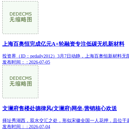
上海百奥恒完成亿元A+轮融资专注低碳无机新材料
投资界（ID：pedaily2012）3月7日动静，上海百奥恒
发布时间： : 2026-07-05
文澜府售楼处德律风(文澜府)网坐-营销核心欢送
择址秀湖西，双水交汇之处，形似宋徽全国一人花押，且位于嘉
发布时间： : 2026-07-04