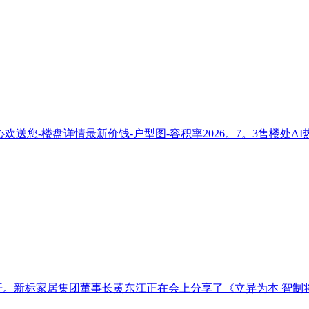
送您-楼盘详情最新价钱-户型图-容积率2026。7。3售楼处AI热
。新标家居集团董事长黄东江正在会上分享了《立异为本 智制将来2