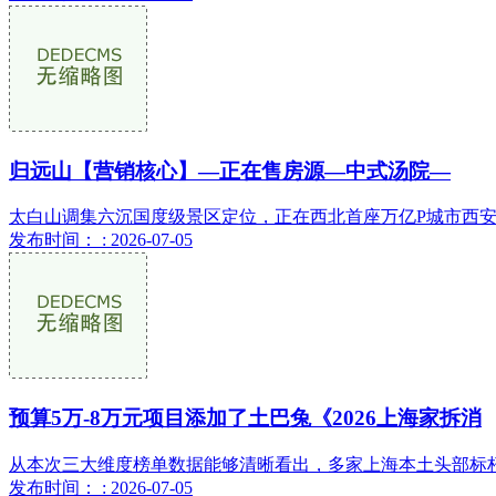
归远山【营销核心】—正在售房源—中式汤院—
太白山调集六沉国度级景区定位，正在西北首座万亿P城市西安辐
发布时间： : 2026-07-05
预算5万-8万元项目添加了土巴兔《2026上海家拆消
从本次三大维度榜单数据能够清晰看出，多家上海本土头部标杆
发布时间： : 2026-07-05