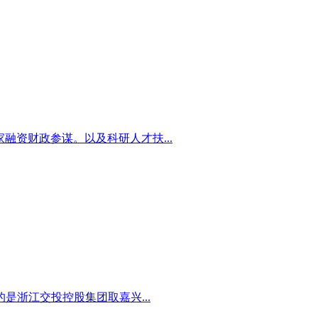
家融资财政参谋。以及科研人才扶...
浙江交投控股集团取嘉兴...